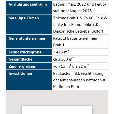
Aus­füh­rungs­zei­traum
Be­ginn: März 2022 und Fer­tig­
stel­lung: August 2023
beteiligte Firmen
Thieme GmbH & Co KG, Falk &
Janke Inh. Bernd Janke e.K.,
Diakonische Betriebe Kästorf
Ge­ne­ral­un­ter­neh­mer
Pätzold Bauunternehmen
GmbH
Grund­stücks­grö­ße
3.413 m²
Ge­samt­fläche
ca 3.500 m²
Zimmergrö­ß­en
von 15 m² bis 22 m²
In­ves­ti­tio­nen
Bau­­kos­­ten inkl. Er­­sch­­lie­ßung
der Au­­ßen­an­la­­gen be­tru­­gen 8
Mil­­li­o­­nen Eu­­ro