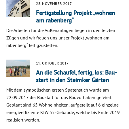
Skip
28. NOVEMBER 2017
to
Fertigstellung Projekt „wohnen
content
am rabenberg“
Die Arbeiten für die Außenanlagen liegen in den letzten
Zügen und wir freuen uns unser Projekt „wohnen am
rabenberg“ fertigzustellen.
19. OKTOBER 2017
An die Schau­fel, fer­tig, los: Bau­
start in den Steim­ker Gär­ten
Mit dem symbolischen ersten Spatenstich wurde am
22.09.2017 der Baustart für das Bauvorhaben gefeiert.
Geplant sind 65 Wohneinheiten, aufgeteilt auf 6 einzelne
energieeffiziente KfW 55-Gebäude, welche bis Ende 2019
realisiert werden.